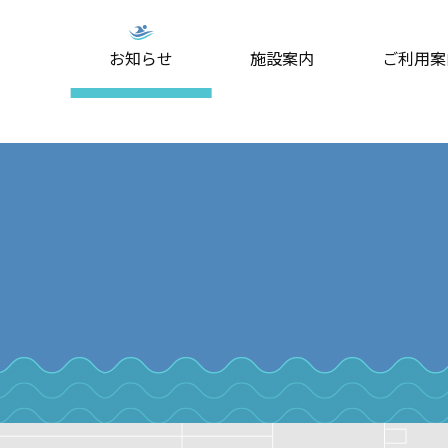
お知らせ
施設案内
ご利用案
ミングスクール
プール
大人スイミングスクール
屋外プール(夏期のみ)
スタジオプ
はじめ
・料金
案内・料金