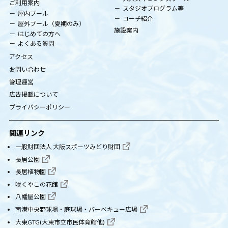
ご利用案内
スタジオプログラム等
屋内プール
コーチ紹介
屋外プール（夏期のみ）
施設案内
はじめての方へ
よくある質問
アクセス
お問い合わせ
管理運営
広告掲載について
プライバシーポリシー
関連リンク
一般財団法人 大阪スポーツみどり財団
長居公園
長居植物園
咲くやこの花館
八幡屋公園
南港中央野球場・庭球場・バーベキュー広場
大東GTG(大東市立市民体育館他)