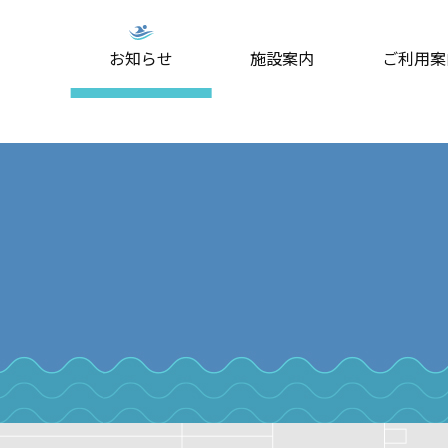
お知らせ
施設案内
ご利用案
ミングスクール
プール
大人スイミングスクール
屋外プール(夏期のみ)
スタジオプ
はじめ
・料金
案内・料金