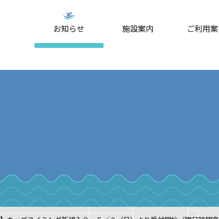
お知らせ
施設案内
ご利用案
ミングスクール
プール
大人スイミングスクール
屋外プール(夏期のみ)
スタジオプ
はじめ
・料金
案内・料金