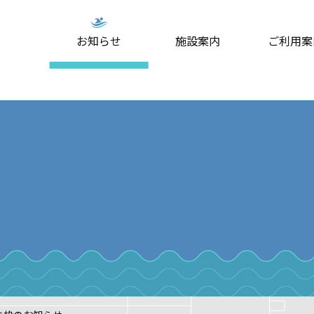
お知らせ
施設案内
ご利用案
ミングスクール
プール
大人スイミングスクール
屋外プール(夏期のみ)
スタジオプ
はじめ
・料金
案内・料金